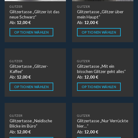
GLITZER
GLITZER
Glitzertasse „Glitzer ist das
Glitzertasse „Glitzer über
neue Schwarz“
mein Haupt“
Ab:
12,00
€
Ab:
12,00
€
OPTIONEN WÄHLEN
OPTIONEN WÄHLEN
GLITZER
GLITZER
Glitzertasse „Glitzer-
Glitzertasse „Mit ein
Kaffee“
bisschen Glitzer geht alles“
Ab:
12,00
€
Ab:
12,00
€
OPTIONEN WÄHLEN
OPTIONEN WÄHLEN
GLITZER
GLITZER
Glitzertasse „Neidische
Glitzertasse „Nur Verrückte
Blicke im Büro“
hier…“
Ab:
12,00
€
Ab:
12,00
€