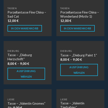
TASSEN
TASSEN
Porzellantasse Fine China –
Porzellantasse Fine China –
Sad Cat
Wonderland (Motiv 1)
12,00
€
12,00
€
IN DEN WARENKORB
IN DEN WARENKORB
DIEBURG
DIEBURG
Tasse – „Dieburg
Tasse – „Dieburg Paint 1“
Herzschrift“
8,00
€
–
9,00
€
8,00
€
–
9,00
€
AUSFÜHRUNG
AUSFÜHRUNG
WÄHLEN
WÄHLEN
LIEBE
LIEBE
Tasse – „Valentin
Tasse – „Valentin Gnomes“
Tierbabies“
Ab:
9,00
€