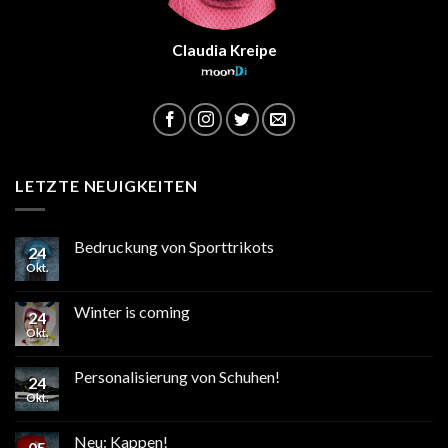
Claudia Kreipe
moon
Di
LETZTE NEUIGKEITEN
Bedruckung von Sporttrikots
24
Okt.
Winter is coming
24
Okt.
Personalisierung von Schuhen!
24
Okt.
Neu: Kappen!
05