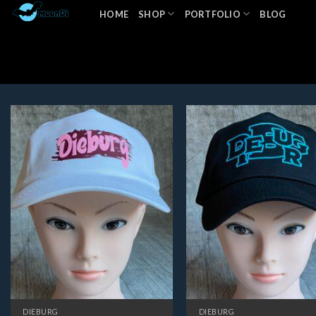
Zum
HOME
SHOP
PORTFOLIO
BLOG
Inhalt
springen
DIEBURG
DIEBURG