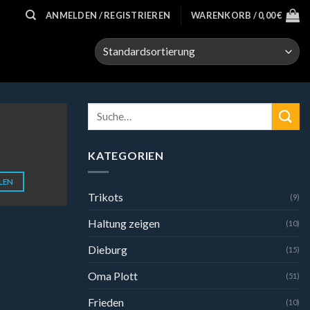
ANMELDEN / REGISTRIEREN
WARENKORB /
0,00
€
Suche
nach:
KATEGORIEN
LEN
Trikots
(9)
Haltung zeigen
(10)
Dieburg
(15)
Oma Plott
(51)
Frieden
(10)