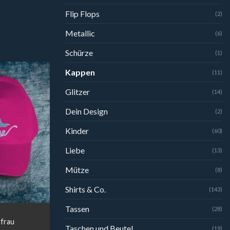
Flip Flops
(2)
Metallic
(6)
Schürze
(1)
Kappen
(11)
Glitzer
(14)
Dein Design
(2)
Kinder
(60)
Liebe
(13)
Mütze
(8)
Shirts & Co.
(143)
Tassen
(28)
frau
Taschen und Beutel
(19)