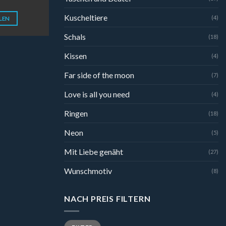
Kuscheltiere
(4)
LEN
Schals
(18)
Kissen
(4)
Far side of the moon
(7)
Love is all you need
(4)
Ringen
(18)
Neon
(5)
Mit Liebe genäht
(27)
Wunschmotiv
(8)
NACH PREIS FILTERN
Min.
Max.