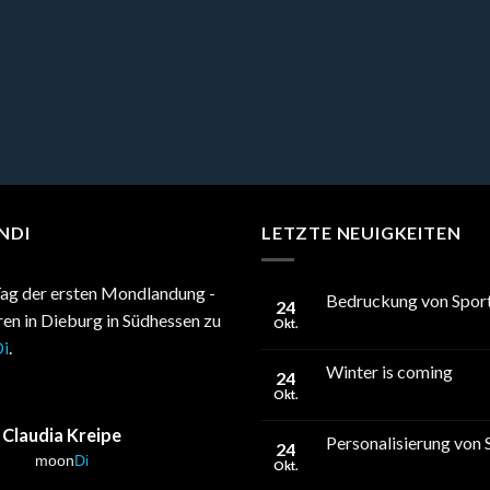
NDI
LETZTE NEUIGKEITEN
ag der ersten Mondlandung -
Bedruckung von Sport
24
hren in Dieburg in Südhessen zu
Okt.
i
.
Winter is coming
24
Okt.
Claudia Kreipe
Personalisierung von 
24
moon
Di
Okt.