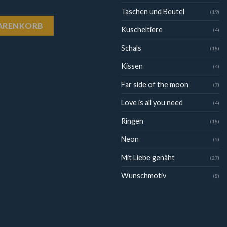
Taschen und Beutel
(19)
WARENKORB
Kuscheltiere
(4)
Schals
(18)
Kissen
(4)
Far side of the moon
(7)
Love is all you need
(4)
Ringen
(18)
Neon
(5)
Mit Liebe genäht
(27)
Wunschmotiv
(8)