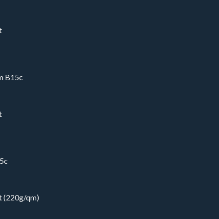
t
rm B15c
t
25c
t (220g/qm)