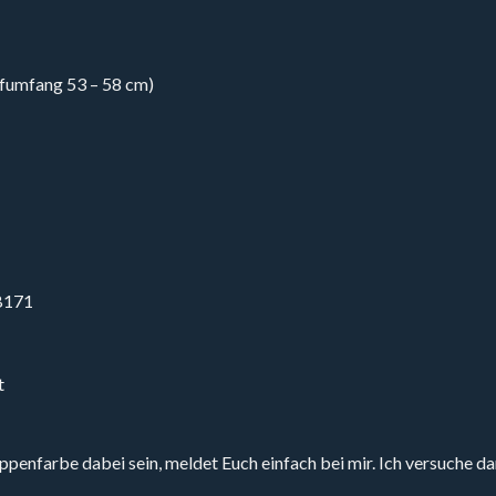
pfumfang 53 – 58 cm)
B171
t
nfarbe dabei sein, meldet Euch einfach bei mir. Ich versuche dann