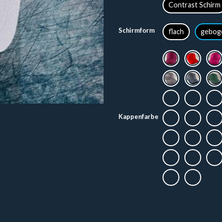
Contrast Schirm
Schirmform
flach
gebog
Kappenfarbe