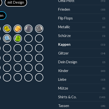
Oma Plott
(51)
mit Design
Frieden
(10)
en
Flip Flops
(2)
Metallic
(6)
Schürze
(1)
Kappen
(11)
Glitzer
(14)
Dein Design
(2)
Kinder
(60)
Liebe
(13)
Mütze
(8)
Shirts & Co.
(143)
Tassen
(28)