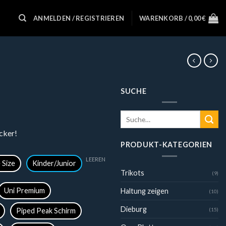
ANMELDEN / REGISTRIEREN
WARENKORB /
0,00
€
SUCHE
Suche
nach:
cker!
PRODUKT-KATEGORIEN
LEEREN
 Size
Kinder/Junior
Trikots
(9)
Uni Premium
Haltung zeigen
(10)
Dieburg
Piped Peak Schirm
(15)