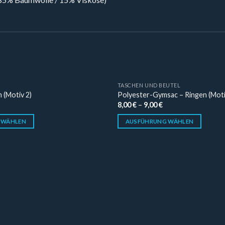
TASCHEN UND BEUTEL
n (Motiv 2)
Polyester-Gymsac – Ringen (Moti
8,00
€
–
9,00
€
 WÄHLEN
AUSFÜHRUNG WÄHLEN