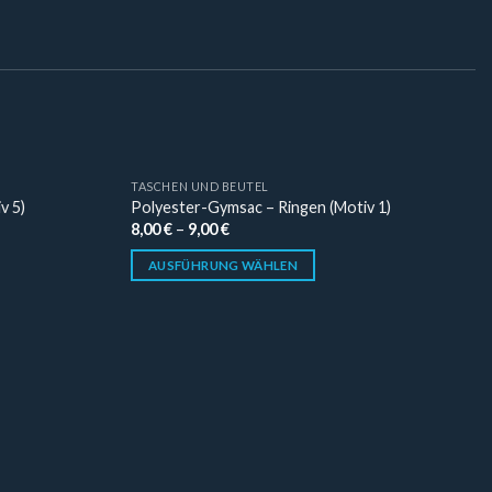
TASCHEN UND BEUTEL
v 5)
Polyester-Gymsac – Ringen (Motiv 1)
8,00
€
–
9,00
€
AUSFÜHRUNG WÄHLEN