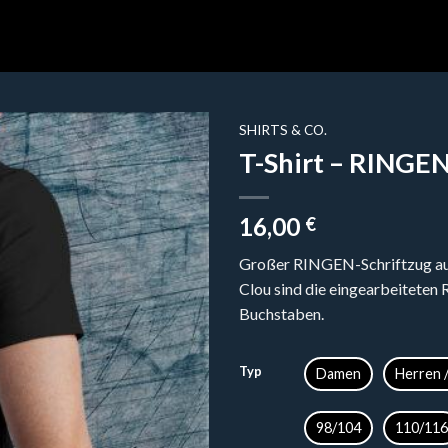
SHIRTS & CO.
T-Shirt – RINGE
16,00
€
Großer RINGEN-Schriftzug auf 
Clou sind die eingearbeiteten 
Buchstaben.
Typ
Damen
Herren 
98/104
110/116