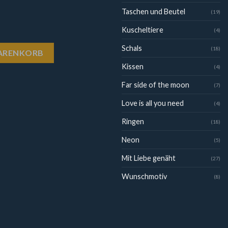
Taschen und Beutel
(19)
Kuscheltiere
(4)
Schals
(18)
WARENKORB
Kissen
(4)
Far side of the moon
(7)
Love is all you need
(4)
Ringen
(18)
Neon
(5)
Mit Liebe genäht
(27)
Wunschmotiv
(8)