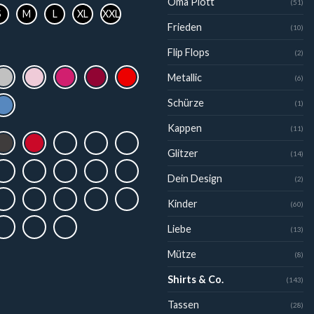
Oma Plott
(51)
S
M
L
XL
XXL
Frieden
(10)
Flip Flops
(2)
Metallic
(6)
Schürze
(1)
Kappen
(11)
Glitzer
(14)
Dein Design
(2)
Kinder
(60)
Liebe
(13)
Mütze
(8)
Shirts & Co.
(143)
Tassen
(28)