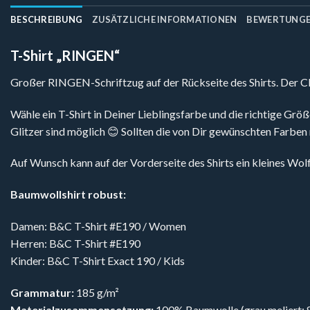
BESCHREIBUNG
ZUSÄTZLICHE INFORMATIONEN
BEWERTUNGEN
T-Shirt „RINGEN“
Großer RINGEN-Schriftzug auf der Rückseite des Shirts. Der Cl
Wähle ein T-Shirt in Deiner Lieblingsfarbe und die richtige Größ
Glitzer sind möglich 😊 Sollten die von Dir gewünschten Farben 
Auf Wunsch kann auf der Vorderseite des Shirts ein kleines W
Baumwollshirt robust:
Damen: B&C T-Shirt #E190 / Women
Herren: B&C T-Shirt #E190
Kinder: B&C T-Shirt Exact 190 / Kids
Grammatur:
185 g/m²
Materialzusammensetzung:
100% Baumwolle (grau meliert: