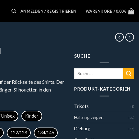
ANMELDEN / REGISTRIEREN
WARENKORB /
0,00
€
N
SUCHE
Suche
nach:
der Rückseite des Shirts. Der
PRODUKT-KATEGORIEN
Ringer-Silhouetten in den
Trikots
(9)
/ Unisex
Kinder
Haltung zeigen
(10)
Dieburg
(15)
122/128
134/146