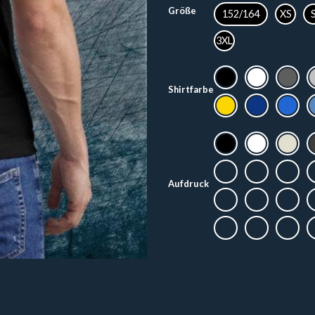
Größe
152/164
XS
3XL
Shirtfarbe
Aufdruck