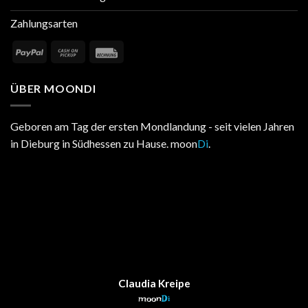
Okt.
Winter is coming
24
Okt.
Personalisierung von Schuhen!
24
Okt.
Neu: Kappen!
05
Aug.
Copyright 2026 ©
Flatsome Theme