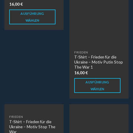
The War 1
16,00
€
16,00
€
AUSFÜHRUNG
AUSFÜHRUNG
WÄHLEN
WÄHLEN
FRIEDEN
OMA PLOTT
T-Shirt – Frieden für die
T-Shirt – Frosch von Oma
Ukraine – Motiv Stop The
Plott
War
17,00
€
16,00
€
AUSFÜHRUNG
AUSFÜHRUNG
WÄHLEN
WÄHLEN
METALLIC
HALTUNG ZEIGEN
T-Shirt – Fun in the Sun
T-Shirt – Gegen rechts
18,00
€
16,00
€