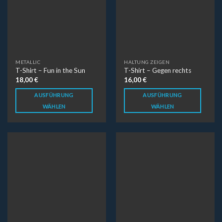
WÄHLEN
WÄHLEN
SHIRTS & CO.
FAR SIDE OF THE MOON
T-Shirt – Human
T-Shirt – I’m not crazy…
16,00
€
16,00
€
AUSFÜHRUNG
AUSFÜHRUNG
WÄHLEN
WÄHLEN