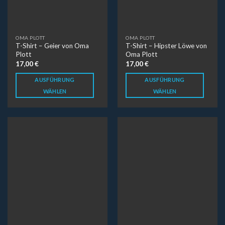
KINDER
OMA PLOTT
T-Shirt – Ich liebe das
T-Shirt – Ich schwebe auf
Geräusch…
Wolke… von Oma Plott
16,00
€
17,00
€
AUSFÜHRUNG
AUSFÜHRUNG
WÄHLEN
WÄHLEN