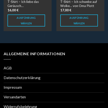
Geboren am Tag der ersten Mondlandung - seit vielen Jahren
in Dieburg in Südhessen zu Hause. moon
Di
.
Claudia Kreipe
moon
Di
LETZTE NEUIGKEITEN
Bedruckung von Sporttrikots
24