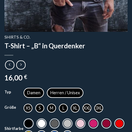
SHIRTS & CO.
T-Shirt – „B“ in Querdenker
16,00
€
Typ
Damen
Herren / Unisex
Größe
XS
S
M
L
XL
XXL
3XL
Shirtfarbe