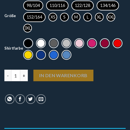
98/104
110/116
122/128
134/146
Größe
152/164
XS
S
M
L
XL
XXL
3XL
Shirtfarbe
T-Shirt - Neon Wildschwein Menge
IN DEN WARENKORB