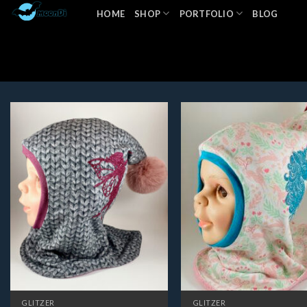
Zum
HOME
SHOP
PORTFOLIO
BLOG
Inhalt
springen
GLITZER
GLITZER