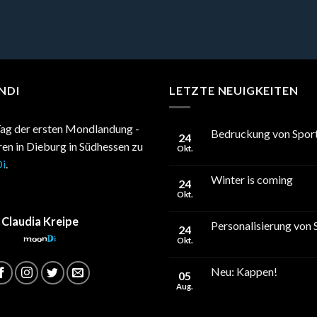
NDI
LETZTE NEUIGKEITEN
ag der ersten Mondlandung -
Bedruckung von Sport
24
hren in Dieburg in Südhessen zu
Okt.
i
.
Winter is coming
24
Okt.
Claudia Kreipe
Personalisierung von 
24
moon
Di
Okt.
Neu: Kappen!
05
Aug.