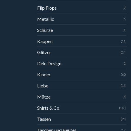
Flip Flops
(2)
Metallic
(6)
Schürze
(1)
Kappen
(11)
Glitzer
(14)
Dein Design
(2)
Kinder
(60)
Liebe
(13)
Mütze
(8)
Shirts & Co.
(143)
Tassen
(28)
Taschen und Beutel
(19)