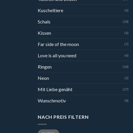
Kuscheltiere
(4)
Schals
(18)
Kissen
(4)
Far side of the moon
(7)
Love is all you need
(4)
Ringen
(18)
Neon
(5)
Mit Liebe genäht
(27)
Wunschmotiv
(8)
NACH PREIS FILTERN
Min.
Max.