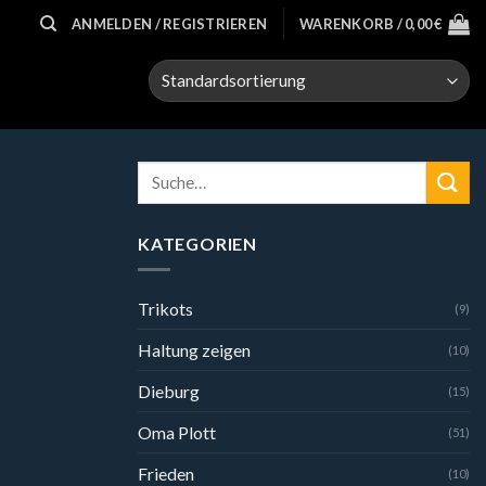
ANMELDEN / REGISTRIEREN
WARENKORB /
0,00
€
Suche
nach:
KATEGORIEN
Trikots
(9)
Haltung zeigen
(10)
Dieburg
(15)
Oma Plott
(51)
Frieden
(10)