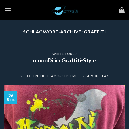
Zum
Inhalt
springen
SCHLAGWORT-ARCHIVE:
GRAFFITI
WHITE TONER
moonDi im Graffiti-Style
VERÖFFENTLICHT AM
26. SEPTEMBER 2020
VON
CLAK
26
Sep.