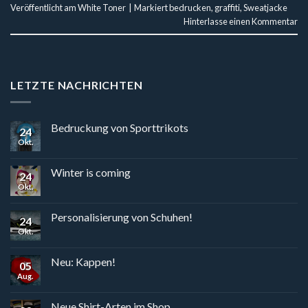
Veröffentlicht am
White Toner
|
Markiert
bedrucken
,
graffiti
,
Sweatjacke
Hinterlasse einen Kommentar
LETZTE NACHRICHTEN
Bedruckung von Sporttrikots
24
Okt.
Winter is coming
24
Okt.
Personalisierung von Schuhen!
24
Okt.
Neu: Kappen!
05
Aug.
Neue Shirt-Arten im Shop