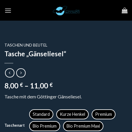
Zum
Inhalt
springen
TASCHEN UND BEUTEL
Tasche „Gänseliesel“
8,00
–
11,00
€
€
Tasche mit dem Göttinger Gänseliesel.
Standard
Kurze Henkel
Premium
Taschenart
Bio Premium
Bio Premium Maxi