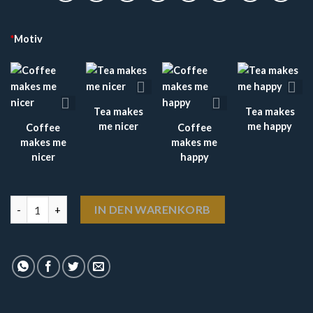
*
Motiv
Tea makes
Tea makes
me nicer
me happy
Coffee
Coffee
makes me
makes me
nicer
happy
Tasse "Coffee / Tea makes me nicer" von Oma Plott Menge
IN DEN WARENKORB