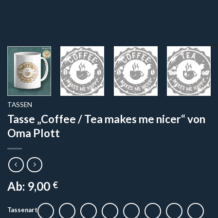
TASSEN
Tasse „Coffee / Tea makes me nicer“ von
Oma Plott
Ab:
9,00
€
Tassenart