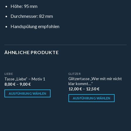
Höhe: 95 mm
Durchmesser: 82 mm
Handspülung empfohlen
ÄHNLICHE PRODUKTE
LIEBE
GLITZER
Glitzertasse „Wer mit mir nicht
Tasse „Liebe“ – Motiv 1
klar kommt…“
8,00
€
–
9,00
€
12,00
€
–
12,50
€
AUSFÜHRUNG WÄHLEN
AUSFÜHRUNG WÄHLEN