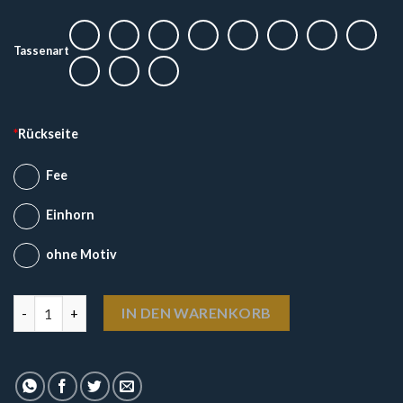
Tassenart
*
Rückseite
Fee
Einhorn
ohne Motiv
Glitzertasse "Neidische Blicke im Büro" Menge
IN DEN WARENKORB