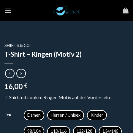
Zum
Inhalt
springen
SHIRTS & CO.
T-Shirt – Ringen (Motiv 2)
16,00
€
T-Shirt mit coolem Ringer-Motiv auf der Vorderseite.
Typ
Damen
Herren / Unisex
Kinder
98/104
110/116
122/128
134/146