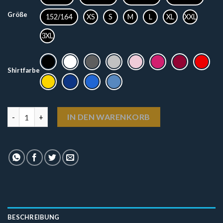
Größe
152/164
XS
S
M
L
XL
XXL
3XL
Shirtfarbe
T-Shirt - Ringen (Motiv 2) Menge
IN DEN WARENKORB
BESCHREIBUNG