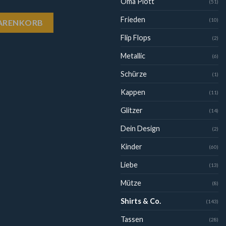
Oma Plott
(51)
e
Frieden
(10)
WARENKORB
Flip Flops
(2)
Metallic
(6)
Schürze
(1)
Kappen
(11)
Glitzer
(14)
Dein Design
(2)
Kinder
(60)
Liebe
(13)
Mütze
(8)
Shirts & Co.
(143)
Tassen
(28)