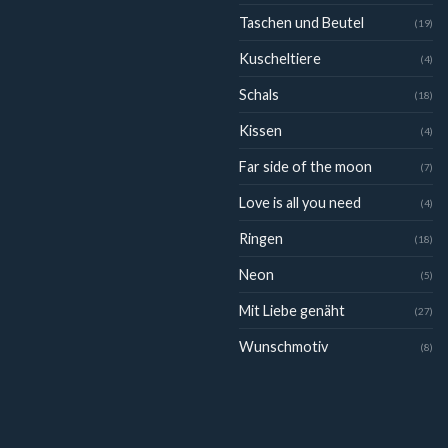
Taschen und Beutel
(19)
Kuscheltiere
(4)
Schals
(18)
Kissen
(4)
Far side of the moon
(7)
Love is all you need
(4)
Ringen
(18)
Neon
(5)
Mit Liebe genäht
(27)
Wunschmotiv
(8)