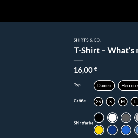
SHIRTS & CO.
T-Shirt – What‘s
16,00
€
Typ
Damen
Herren 
Größe
XS
S
M
L
Shirtfarbe