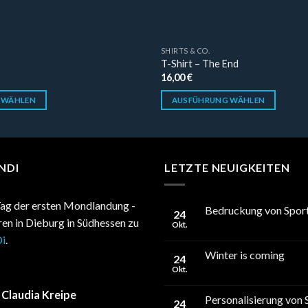
SHIRTS & CO.
T-Shirt – The End
16,00
€
 WÄHLEN
AUSFÜHRUNG WÄHLEN
NDI
LETZTE NEUIGKEITEN
ag der ersten Mondlandung -
Bedruckung von Sport
24
hren in Dieburg in Südhessen zu
Okt.
i
.
Winter is coming
24
Okt.
Claudia Kreipe
Personalisierung von 
24