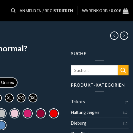
ANMELDEN / REGISTRIEREN
WARENKORB /
0,00
€
 normal?
SUCHE
Suche
nach:
/ Unisex
PRODUKT-KATEGORIEN
XL
XXL
3XL
Trikots
(9)
Haltung zeigen
(10)
Dieburg
(15)