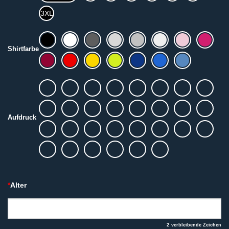
3XL
Shirtfarbe
Aufdruck
*
Alter
2
verbleibende Zeichen