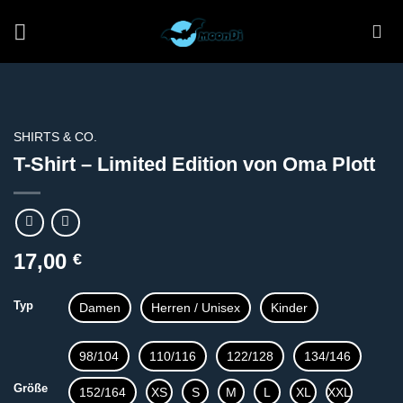
Zum
Inhalt
springen
SHIRTS & CO.
T-Shirt – Limited Edition von Oma Plott
17,00
€
Typ
Damen
Herren / Unisex
Kinder
98/104
110/116
122/128
134/146
Größe
152/164
XS
S
M
L
XL
XXL