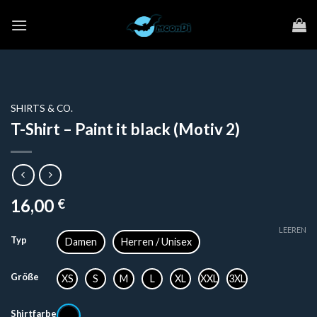
Zum
Inhalt
springen
SHIRTS & CO.
T-Shirt – Paint it black (Motiv 2)
16,00
€
LEEREN
Typ
Damen
Herren / Unisex
Größe
XS
S
M
L
XL
XXL
3XL
Shirtfarbe