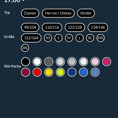
Typ
Damen
Herren / Unisex
Kinder
98/104
110/116
122/128
134/146
Größe
152/164
XS
S
M
L
XL
XXL
3XL
Shirtfarbe